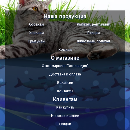
Наша продукция
Собакам
Рыбкам, рептилиям
Хорькам
Птицам
Грызунам
Животные, попугаи
Кошкам
О магазине
О зоомаркете "Зооландия"
Доставка и оплата
Вакансии
Контакты
Клиентам
Как купить
Новости и акции
Скидки