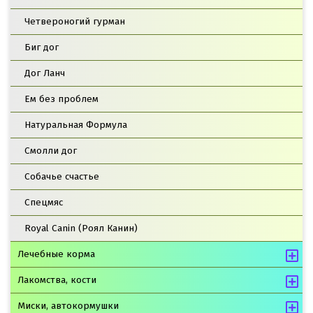
Четвероногий гурман
Биг дог
Дог Ланч
Ем без проблем
Натуральная Формула
Смолли дог
Собачье счастье
Спецмяс
Royal Canin (Роял Канин)
Лечебные корма
Лакомства, кости
Миски, автокормушки