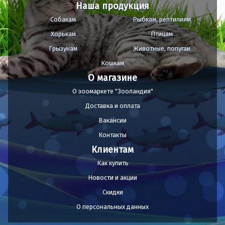
Наша продукция
Собакам
Рыбкам, рептилиям
Хорькам
Птицам
Грызунам
Животные, попугаи
Кошкам
О магазине
О зоомаркете "Зооландия"
Доставка и оплата
Вакансии
Контакты
Клиентам
Как купить
Новости и акции
Скидки
О персональных данных