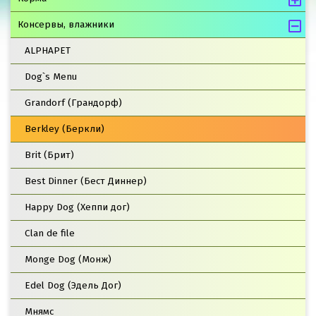
Консервы, влажники
ALPHAPET
Dog`s Menu
Grandorf (Грандорф)
Berkley (Беркли)
Brit (Брит)
Best Dinner (Бест Диннер)
Happy Dog (Хеппи дог)
Clan de file
Monge Dog (Монж)
Edel Dog (Эдель Дог)
Мнямс