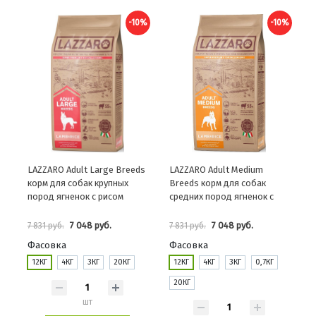
-10%
-10%
LAZZARO Adult Large Breeds
LAZZARO Adult Medium
корм для собак крупных
Breeds корм для собак
пород ягненок с рисом
средних пород ягненок с
рисом
7 048 руб.
7 048 руб.
7 831 руб.
7 831 руб.
Фасовка
Фасовка
12КГ
4КГ
3КГ
20КГ
12КГ
4КГ
3КГ
0,7КГ
20КГ
шт