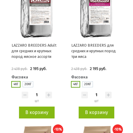
LAZZARO BREEDERS Adult
LAZZARO BREEDERS для
для средних и крупных
средних и крупных пород
пород мясное ассорти
три мяса
2 195 руб.
2 195 руб.
2 438 руб.
2 438 руб.
Фасовка
Фасовка
4КГ
20КГ
4КГ
20КГ
шт
шт
В корзину
В корзину
-10%
-10%