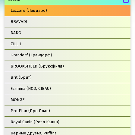
Lazzaro (Лаццаро)
BRAVADI
DADO
ZILLII
Grandorf (Грандорф)
BROOKSFIELD (Бруксфилд)
Brit (Брит)
Farmina (N&D, CIBAU)
MONGE
Pro Plan (Про План)
Royal Canin (Роял Канин)
Верные друзья, Puffins