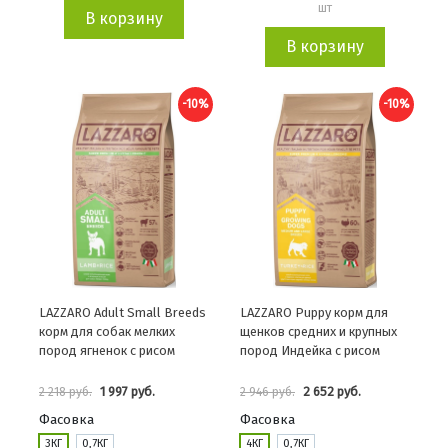
шт
В корзину
В корзину
-10%
-10%
LAZZARO Adult Small Breeds
LAZZARO Puppy корм для
корм для собак мелких
щенков средних и крупных
пород ягненок с рисом
пород Индейка с рисом
1 997 руб.
2 652 руб.
2 218 руб.
2 946 руб.
Фасовка
Фасовка
3КГ
0,7КГ
4КГ
0,7КГ