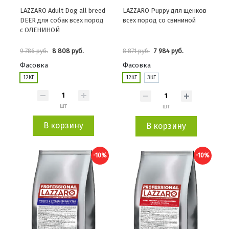
LAZZARO Adult Dog all breed
LAZZARO Puppy для щенков
DEER для собак всех пород
всех пород со свининой
с ОЛЕНИНОЙ
8 808 руб.
7 984 руб.
9 786 руб.
8 871 руб.
Фасовка
Фасовка
12КГ
12КГ
3КГ
шт
шт
В корзину
В корзину
-10%
-10%