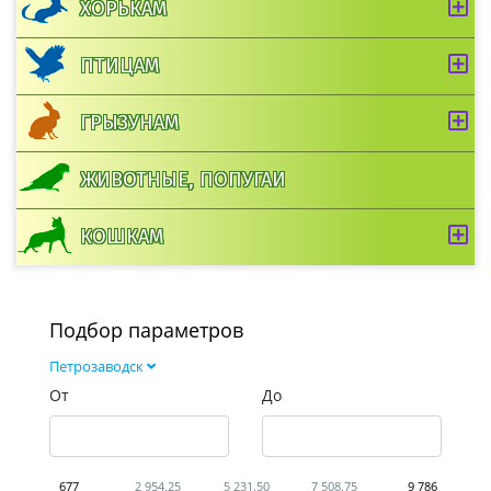
ХОРЬКАМ
ПТИЦАМ
ГРЫЗУНАМ
ЖИВОТНЫЕ, ПОПУГАИ
КОШКАМ
Подбор параметров
Петрозаводск
От
До
677
2 954.25
5 231.50
7 508.75
9 786