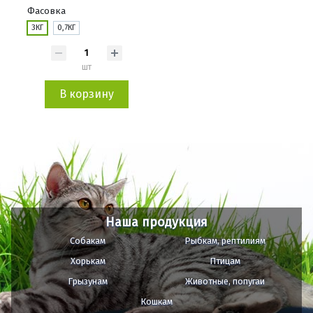
Фасовка
3КГ
0,7КГ
шт
В корзину
Наша продукция
Собакам
Рыбкам, рептилиям
Хорькам
Птицам
Грызунам
Животные, попугаи
Кошкам