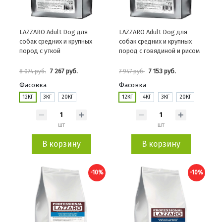
LAZZARO Adult Dog для
LAZZARO Adult Dog для
собак средних и крупных
собак средних и крупных
пород с уткой
пород с говядиной и рисом
7 267 руб.
7 153 руб.
8 074 руб.
7 947 руб.
Фасовка
Фасовка
12КГ
3КГ
20КГ
12КГ
4КГ
3КГ
20КГ
шт
шт
В корзину
В корзину
-10%
-10%