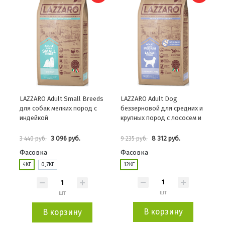
LAZZARO Adult Small Breeds
LAZZARO Adult Dog
для собак мелких пород с
беззерновой для средних и
индейкой
крупных пород с лососем и
ягненком
3 096 руб.
8 312 руб.
3 440 руб.
9 235 руб.
Фасовка
Фасовка
4КГ
0,7КГ
12КГ
шт
шт
В корзину
В корзину