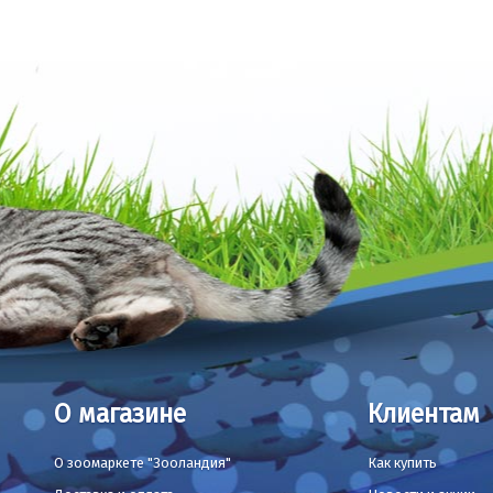
О магазине
Клиентам
О зоомаркете "Зооландия"
Как купить