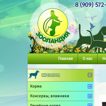
8 (909) 572
Главная
О нас
Н
СОБАКАМ
Корма
Консервы, влажники
Лечебные корма