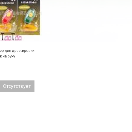
ер для дрессировки
к на руку
Отсутствует