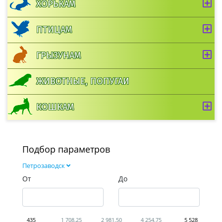
ХОРЬКАМ
ПТИЦАМ
ГРЫЗУНАМ
ЖИВОТНЫЕ, ПОПУГАИ
КОШКАМ
Подбор параметров
Петрозаводск
От
До
435
1 708.25
2 981.50
4 254.75
5 528