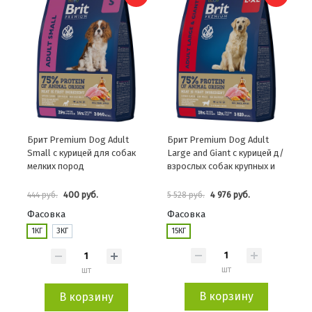
Брит Premium Dog Adult
Брит Premium Dog Adult
Small с курицей для собак
Large and Giant с курицей д/
мелких пород
взрослых собак крупных и
гиг.пород
400 руб.
4 976 руб.
444 руб.
5 528 руб.
Фасовка
Фасовка
1КГ
3КГ
15КГ
шт
шт
В корзину
В корзину