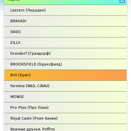
Lazzaro (Лаццаро)
BRAVADI
DADO
ZILLII
Grandorf (Грандорф)
BROOKSFIELD (Бруксфилд)
Brit (Брит)
Farmina (N&D, CIBAU)
MONGE
Pro Plan (Про План)
Royal Canin (Роял Канин)
Верные друзья, Puffins