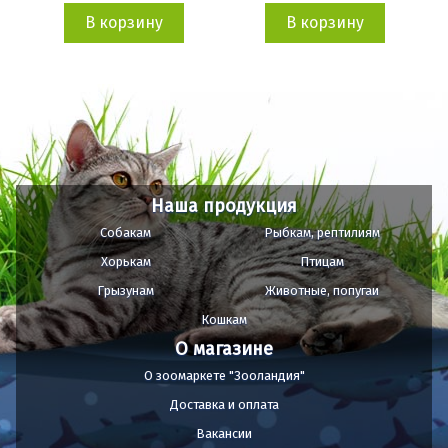
В корзину
В корзину
Наша продукция
Собакам
Рыбкам, рептилиям
Хорькам
Птицам
Грызунам
Животные, попугаи
Кошкам
О магазине
О зоомаркете "Зооландия"
Доставка и оплата
Вакансии