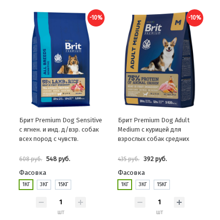
-10%
-10%
Брит Premium Dog Sensitive
Брит Premium Dog Adult
с ягнен. и инд. д/взр. собак
Medium с курицей для
всех пород с чувств.
взрослых собак средних
пищевар.
пород
548 руб.
392 руб.
608 руб.
435 руб.
Фасовка
Фасовка
1КГ
3КГ
15КГ
1КГ
3КГ
15КГ
шт
шт