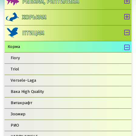
РЫБКАМ, РЕПТИЛИЯМ
ХОРЬКАМ
ПТИЦАМ
Корма
Fiory
Triol
Versele-Laga
Вака High Quality
Витакрафт
Зоомир
РИО