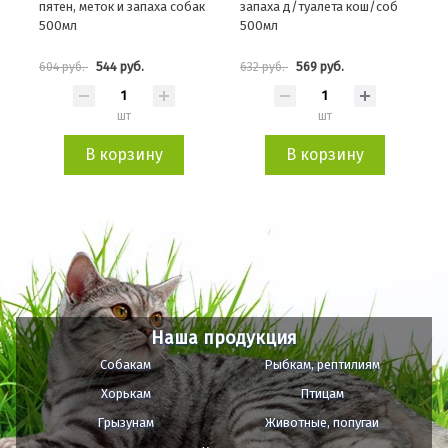
пятен, меток и запаха собак
запаха д/туалета кош/соб
500мл
500мл
544 руб.
569 руб.
604 руб.
632 руб.
шт
шт
В корзину
В корзину
Наша продукция
Собакам
Рыбкам, рептилиям
Хорькам
Птицам
Грызунам
Животные, попугаи