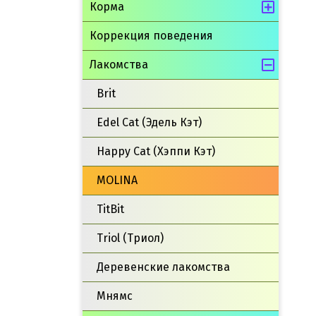
Корма
Коррекция поведения
Лакомства
Brit
Edel Cat (Эдель Кэт)
Happy Cat (Хэппи Кэт)
MOLINA
TitBit
Triol (Триол)
Деревенские лакомства
Мнямс