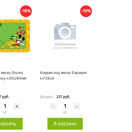
-10%
-10%
 миску Disney
Коврик под миску Барашек
ckey, 430x280мм
44*28см
7 руб.
237 руб.
263 руб.
шт
шт
корзину
В корзину