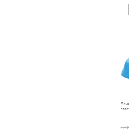
Миск
плас
204 