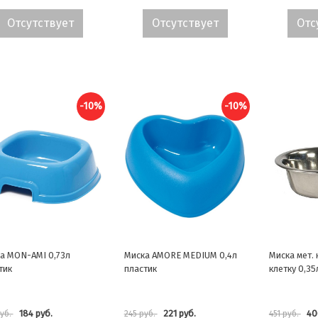
Отсутствует
Отсутствует
Отс
-10%
-10%
а MON-AMI 0,73л
Миска AMORE MEDIUM 0,4л
Миска мет. 
тик
пластик
клетку 0,35
184 руб.
221 руб.
40
руб.
245 руб.
451 руб.