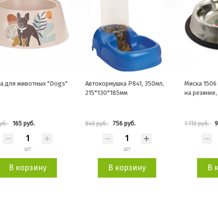
а для животных "Dogs"
Автокормушка P841, 350мл,
Миска 1506
215*130*185мм
на резинке, 
165 руб.
756 руб.
9
уб.
840 руб.
1 110 руб.
шт
шт
В корзину
В корзину
В 