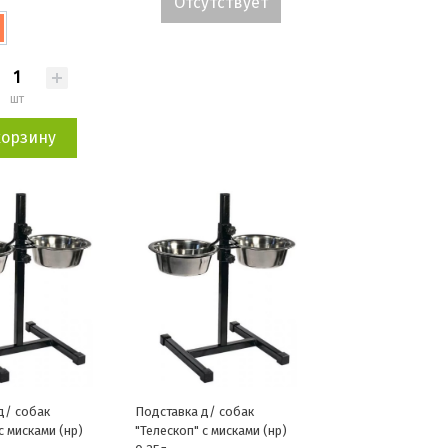
Отсутствует
шт
корзину
д/ собак
Подставка д/ собак
с мисками (нр)
"Телескоп" с мисками (нр)