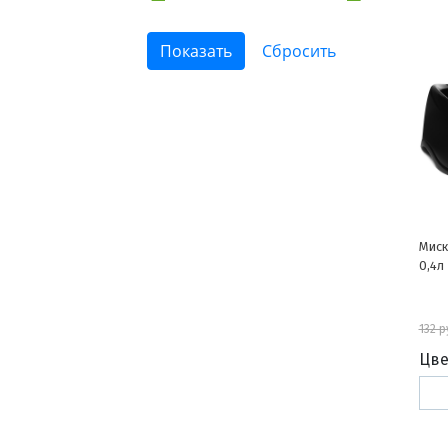
Миск
0,4л
132 р
Цве