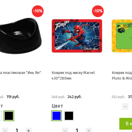
-10%
-10%
а пластиковая "Инь Ян"
Коврик под миску Marvel
Коврик под
430*280мм
Pluto & Mi
119 руб.
242 руб.
31
уб.
268 руб.
352 руб.
т
Цвет
В 