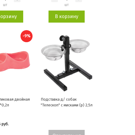
шт
шт
корзину
В корзину
-9%
тиковая двойная
Подставка д/ собак
*0,2л
"Телескоп" с мисками (р) 2,5л
 руб.