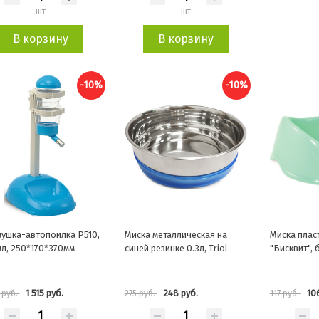
шт
шт
В корзину
В корзину
-10%
-10%
ушка-автопоилка P510,
Миска металлическая на
Миска плас
л, 250*170*370мм
cиней резинке 0.3л, Triol
"Бисквит", 
1 515 руб.
248 руб.
10
 руб.
275 руб.
117 руб.