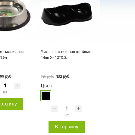
 металлическая
Миска пластиковая двойная
1,6л
"Инь Ян" 2*0,2л
99 руб.
132 руб.
146 руб.
Цвет
шт
корзину
шт
В корзину