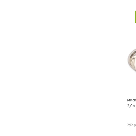
Миск
2,0л
292 