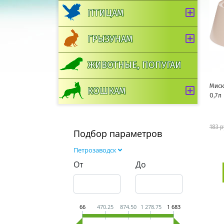
ПТИЦАМ
ГРЫЗУНАМ
ЖИВОТНЫЕ, ПОПУГАИ
Миск
КОШКАМ
0,7л
183 р
Подбор параметров
Петрозаводск
От
До
66
470.25
874.50
1 278.75
1 683