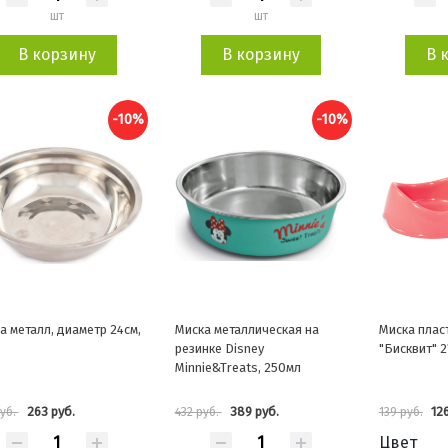
шт
шт
В корзину
В корзину
В 
-10%
-10%
а металл, диаметр 24см,
Миска металлическая на
Миска плас
резинке Disney
"Бисквит" 2
Minnie&Treats, 250мл
263 руб.
389 руб.
126
руб.
432 руб.
139 руб.
Цвет