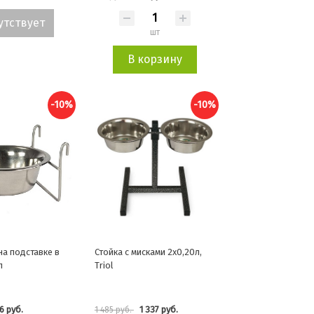
утствует
шт
В корзину
-10%
-10%
на подставке в
Стойка с мисками 2х0,20л,
л
Triol
6 руб.
1 337 руб.
1 485 руб.