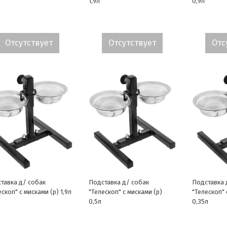
1,9л
0,9л
Отсутствует
Отсутствует
Отс
тавка д/ собак
Подставка д/ собак
Подставка 
скоп" с мисками (р) 1,9л
"Телескоп" с мисками (р)
"Телескоп" 
0,5л
0,35л