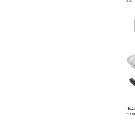
2,5л
Подс
"Теле