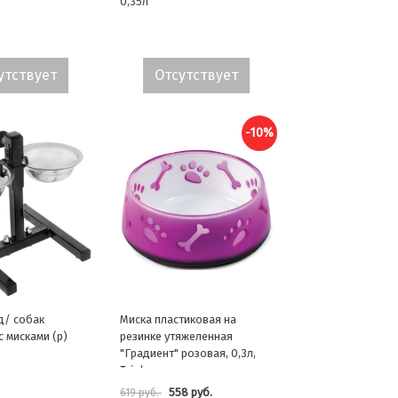
0,35л
утствует
Отсутствует
-10%
д/ собак
Миска пластиковая на
с мисками (р)
резинке утяжеленная
"Градиент" розовая, 0,3л,
Triol
558 руб.
619 руб.